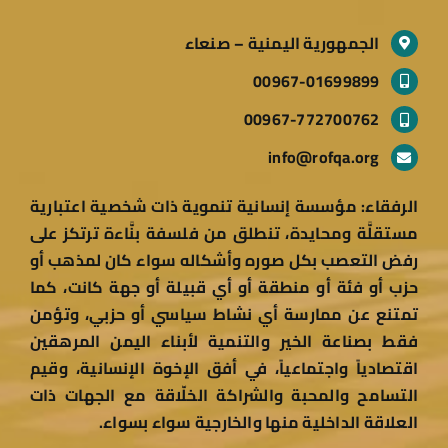
الجمهورية اليمنية – صنعاء
00967-01699899
00967-772700762
info@rofqa.org
الرفقاء: مؤسسة إنسانية تنموية ذات شخصية اعتبارية
مستقلَّة ومحايدة، تنطلق من فلسفة بنَّاءة ترتكز على
رفض التعصب بكل صوره وأشكاله سواء كان لمذهب أو
حزب أو فئة أو منطقة أو أي قبيلة أو جهة كانت، كما
تمتنع عن ممارسة أي نشاط سياسي أو حزبي، وتؤمن
فقط بصناعة الخير والتنمية لأبناء اليمن المرهقين
اقتصادياً واجتماعياً، في أفق الإخوة الإنسانية، وقيم
التسامح والمحبة والشراكة الخلّاقة مع الجهات ذات
العلاقة الداخلية منها والخارجية سواء بسواء.