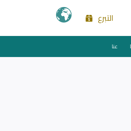
التبرع
عنا