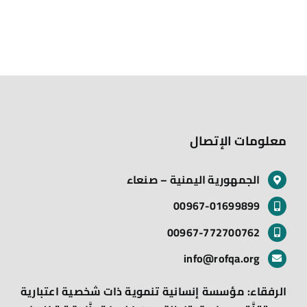
معلومات الإتصال
الجمهورية اليمنية – صنعاء
00967-01699899
00967-772700762
info@rofqa.org
الرفقاء: مؤسسة إنسانية تنموية ذات شخصية اعتبارية