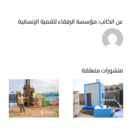
عن الكاتب:
مؤسسة الرفقاء للتنمية الإنسانية
نفذت الرفقاء
مشروع حفر
بئر ارتوازي
بئر مياه
جديد ينهي
المستشفى
معاناة أهالي
الريفي في
الأبدية
مديرية
بمديرية باجل
منشورات متعلقة
المنصورية
– عزلة
محافظة
الخلفية
الحديدة