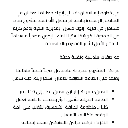
في خطوة إنسانية تهدف إلى إنهاء معاناة العطش في
المناطق الريفية بتهامة، تم بفضل الله تنفيذ مشروع مياه
متكامل في قرية “بيوت حسين” بمديرية اللحية بدعم كريم
من الجمعية الكويتية لسقيا الماء ، ليكون مصدراً مستداماً
للحياة والأمل للأسر الفقيرة والمتعففة.
مواصفات هندسية وتقنية حديثة
لم يكن المشروع مجرد بئر عادية، بل صرحاً خدمياً متكاملاً
يعتمد على الطاقة النظيفة لضمان استمراريته، حيث شمل:
العمق: حفر بئر إرتوازي بعمق يصل إلى 110 متر.
الطاقة البديلة: تشغيل البئر بمضخة غاطسة تعمل
كلياً بـ منظومة الطاقة الشمسية، للتغلب على أزمة
الوقود وتكاليف التشغيل.
التخزين: تركيب خزانين بلاستيكيين بسعة إجمالية