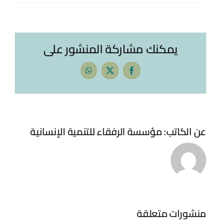
يمكنك مشاركة المنشور على
WhatsApp
Facebook
X
تنهي RHD
الجولة الرابعة
عن الكاتب:
مؤسسة الرفقاء للتنمية الإنسانية
من صرف
المساعدات
النقدية غير
المشروطة لـ
700 أسرة من
الأسر الأشد
منشورات متعلقة