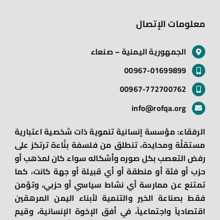
معلومات الإتصال
الجمهورية اليمنية – صنعاء
00967-01699899
00967-772700762
info@rofqa.org
الرفقاء: مؤسسة إنسانية تنموية ذات شخصية اعتبارية
مستقلَّة ومحايدة، تنطلق من فلسفة بنَّاءة ترتكز على
رفض التعصب بكل صوره وأشكاله سواء كان لمذهب أو
حزب أو فئة أو منطقة أو أي قبيلة أو جهة كانت، كما
تمتنع عن ممارسة أي نشاط سياسي أو حزبي، وتؤمن
فقط بصناعة الخير والتنمية لأبناء اليمن المرهقين
اقتصادياً واجتماعياً، في أفق الإخوة الإنسانية، وقيم